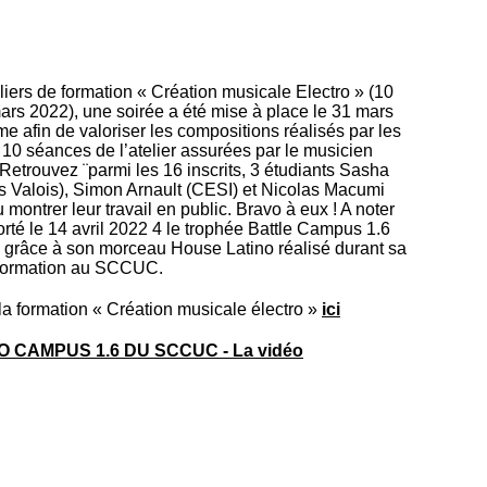
iers de formation « Création musicale Electro » (10
ars 2022), une soirée a été mise à place le 31 mars
 afin de valoriser les compositions réalisés par les
 10 séances de l’atelier assurées par le musicien
 Retrouvez ¨parmi les 16 inscrits, 3 étudiants Sasha
alois), Simon Arnault (CESI) et Nicolas Macumi
ontrer leur travail en public. Bravo à eux ! A noter
é le 14 avril 2022 4 le trophée Battle Campus 1.6
y) grâce à son morceau House Latino réalisé durant sa
formation au SCCUC.
 la formation « Création musicale électro »
ici
 CAMPUS 1.6 DU SCCUC - La vidéo