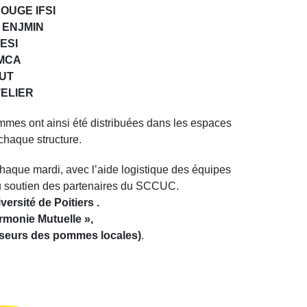
OUGE IFSI
 ENJMIN
ESI
MCA
IUT
TELIER
mmes ont ainsi été distribuées dans les espaces
chaque structure.
 chaque mardi, avec l’aide logistique des équipes
au soutien des partenaires du SCCUC.
ersité de Poitiers .
rmonie Mutuelle »,
isseurs des pommes locales)
.